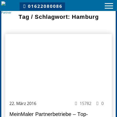
Du bist hier:
MeinMaler Partnerbetriebe – Top-Experten für schöne Wohn- und Arbeitswelten
01622080086
Tag / Schlagwort: Hamburg
MeinMaler Partnernetzwerk
Vorteile
Partner
MeinMaler Partner
MeinMaler-Partner über das Netzwerk
MeinMaler Insights
22. März 2016
15782
0
Kooperationen
MeinMaler Partnerbetriebe – Top-