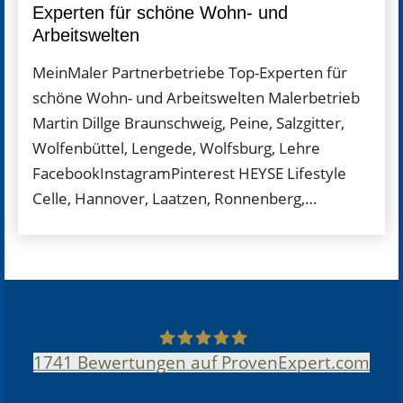
Experten für schöne Wohn- und
Arbeitgeber4Punkt0
Arbeitswelten
Blog
MeinMaler Partner­betriebe Top-Experten für
schöne Wohn- und Arbeits­welten Malerbetrieb
Partner werden
Martin Dillge Braunschweig, Peine, Salzgitter,
Navigation schließen
Wolfenbüttel, Lengede, Wolfsburg, Lehre
FacebookInstagramPinterest HEYSE Lifestyle
Celle, Hannover, Laatzen, Ronnenberg,…
1741
Bewertungen auf ProvenExpert.com
MeinMaler –Das