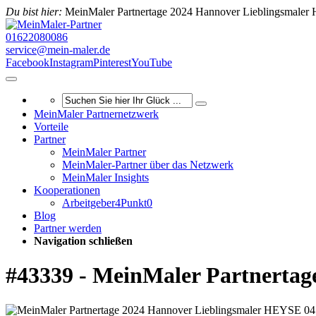
Du bist hier:
MeinMaler Partnertage 2024 Hannover Lieblingsmale
01622080086
service@mein-maler.de
Facebook
Instagram
Pinterest
YouTube
MeinMaler Partnernetzwerk
Vorteile
Partner
MeinMaler Partner
MeinMaler-Partner über das Netzwerk
MeinMaler Insights
Kooperationen
Arbeitgeber4Punkt0
Blog
Partner werden
Navigation schließen
#43339 - MeinMaler Partnerta