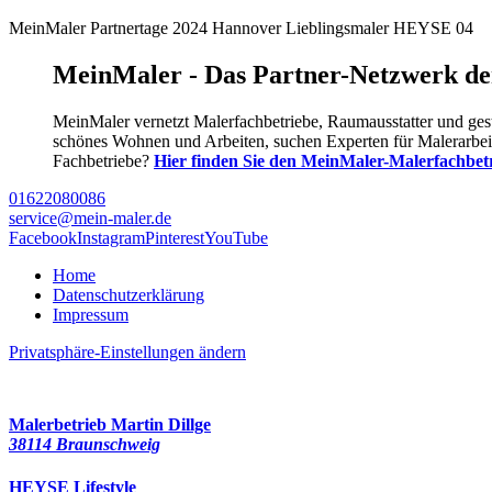
MeinMaler Partnertage 2024 Hannover Lieblingsmaler HEYSE 04
MeinMaler - Das Partner-Netzwerk d
MeinMaler vernetzt Malerfachbetriebe, Raumausstatter und ges
schönes Wohnen und Arbeiten, suchen Experten für Malerarbeit
Fachbetriebe?
Hier finden Sie den MeinMaler-Malerfachbetr
01622080086
service@mein-maler.de
Facebook
Instagram
Pinterest
YouTube
Home
Datenschutzerklärung
Impressum
Privatsphäre-Einstellungen ändern
Malerbetrieb Martin Dillge
38114 Braunschweig
HEYSE Lifestyle