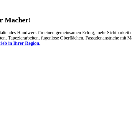
er Macher!
taltendes Handwerk für einen gemeinsamen Erfolg, mehr Sichtbarkeit u
en, Tapezierarbeiten, fugenlose Oberflächen, Fassadenanstriche mit M
ieb in Ihrer Region.
219 Besucher seit Februar 2024