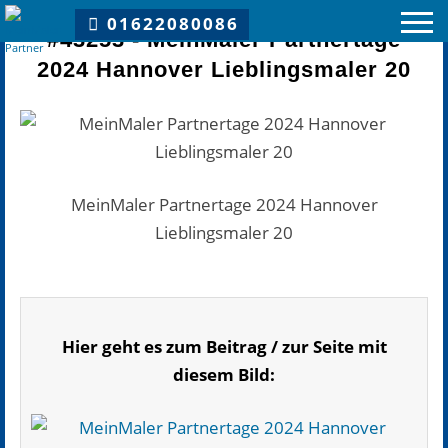
Du bist hier:
MeinMaler Partnertage 2024 Hannover Lieblingsmaler 20
01622080086
#43253 - MeinMaler Partnertage
2024 Hannover Lieblingsmaler 20
MeinMaler Partnernetzwerk
Vorteile
MeinMaler Partnertage 2024 Hannover
Lieblingsmaler 20
Partner
MeinMaler Partner
MeinMaler-Partner über das Netzwerk
Hier geht es zum Beitrag / zur Seite mit
diesem Bild:
MeinMaler Insights
Kooperationen