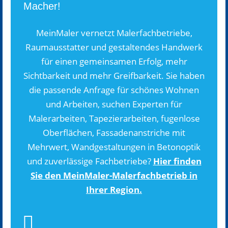
Macher!
Arbeitgeber4Punkt0
MeinMaler vernetzt Malerfachbetriebe,
Blog
Raumausstatter und gestaltendes Handwerk
Partner werden
für einen gemeinsamen Erfolg, mehr
Sichtbarkeit und mehr Greifbarkeit. Sie haben
Navigation schließen
die passende Anfrage für schönes Wohnen
und Arbeiten, suchen Experten für
Malerarbeiten, Tapezierarbeiten, fugenlose
Oberflächen, Fassadenanstriche mit
Mehrwert, Wandgestaltungen in Betonoptik
und zuverlässige Fachbetriebe?
Hier finden
Sie den MeinMaler-Malerfachbetrieb in
Ihrer Region.