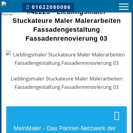
Du bist hier:
Lieblingsmaler Stuckateure Maler Malerarbeiten Fassadengestaltung Fassadenrenovierung 03
01622080086
#42225 - Lieblingsmaler
Stuckateure Maler Malerarbeiten
Fassadengestaltung
Fassadenrenovierung 03
MeinMaler Partnernetzwerk
Vorteile
Partner
Lieblingsmaler Stuckateure Maler Malerarbeiten
MeinMaler Partner
Fassadengestaltung Fassadenrenovierung 03
MeinMaler-Partner über das Netzwerk
MeinMaler Insights
Kooperationen
MeinMaler - Das Partner-Netzwerk der