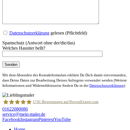
Datenschutzerklärung
gelesen (Pflichtfeld)
Spamschutz (Antwort ohne der/die/das)
Welches Haustier bellt?
Mit dem Absenden des Kontaktformulars erklärst Du Dich damit einverstanden,
dass Deine Daten zur Bearbeitung Deines Anliegens verwendet werden (Weitere
Informationen und Widerrufshinweise findest Du in der
Datenschutzerklärung
).
1741
Bewertungen auf ProvenExpert.com
01622080086
service@mein-maler.de
Facebook
Instagram
Pinterest
YouTube
MeinMaler –Das Partner-Netzwerk
Home