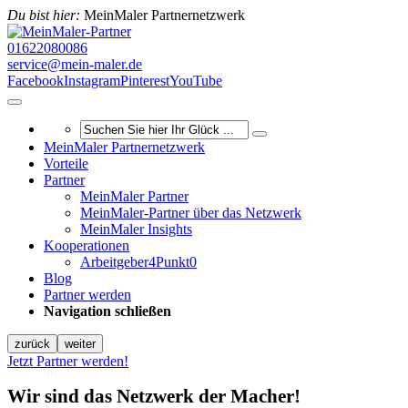
Du bist hier:
MeinMaler Partnernetzwerk
01622080086
service@mein-maler.de
Facebook
Instagram
Pinterest
YouTube
MeinMaler Partnernetzwerk
Vorteile
Partner
MeinMaler Partner
MeinMaler-Partner über das Netzwerk
MeinMaler Insights
Kooperationen
Arbeitgeber4Punkt0
Blog
Partner werden
Navigation schließen
zurück
weiter
Jetzt Partner werden!
Wir sind das Netzwerk der Macher!